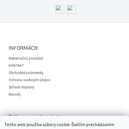
Z
á
p
ä
INFORMÁCIE
t
i
Reklamačný poriadok
e
KONTAKT
Obchodné podmienky
Ochrana osobných údajov
Spôsob dopravy
Návody
Prijímame online platby
Tento web používa súbory cookie. Ďalším prechádzaním