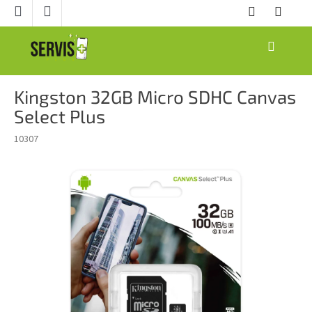
Prejsť
na
obsah
NÁKUPNÝ
KOŠÍK
Kingston 32GB Micro SDHC Canvas
Select Plus
10307