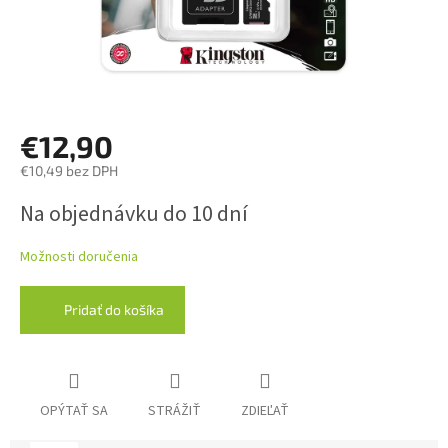
€12,90
€10,49 bez DPH
Jednotková
Na objednávku do 10 dní
cena:
Možnosti doručenia
Pridať do košíka
OPÝTAŤ SA
STRÁŽIŤ
ZDIEĽAŤ