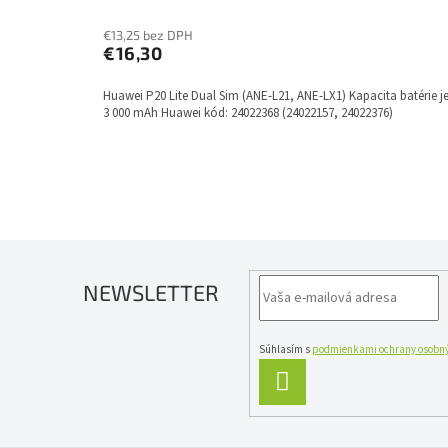
€13,25 bez DPH
€16,30
Huawei P20 Lite Dual Sim (ANE-L21, ANE-LX1) Kapacita batérie j
3 000 mAh Huawei kód: 24022368 (24022157, 24022376)
NEWSLETTER
Súhlasím s
podmienkami ochrany osobný
PRIHLÁSIŤ
SA