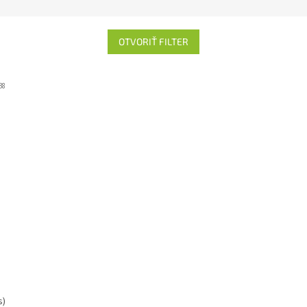
OTVORIŤ FILTER
38
s)