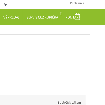
Prihlásenie
Spôsob dopravy
Návody
NÁKUPNÝ
VÝPREDAJ
SERVIS CEZ KURIÉRA
KONTAKT
KOŠÍK
1
položiek celkom