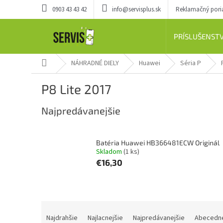
Prejsť
0903 43 43 42
info@servisplus.sk
Reklamačný por
na
obsah
PRÍSLUŠENST
Domov
NÁHRADNÉ DIELY
Huawei
Séria P
P8 Lite 2017
Najpredávanejšie
Batéria Huawei HB366481ECW Originál
Skladom
(1 ks)
€16,30
R
a
Najdrahšie
Najlacnejšie
Najpredávanejšie
Abecedn