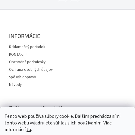
Z
á
p
ä
INFORMÁCIE
t
i
Reklamačný poriadok
e
KONTAKT
Obchodné podmienky
Ochrana osobných údajov
Spôsob dopravy
Návody
Prijímame online platby
Tento web používa súbory cookie. Ďalším prechádzaním
tohto webu vyjadrujete súhlas s ich používaním. Viac
informácií
tu
.