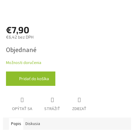
€7,90
€6,42 bez DPH
Jednotková
Objednané
cena:
Možnosti doručenia
Pridať do košíka
OPÝTAŤ SA
STRÁŽIŤ
ZDIEĽAŤ
Popis
Diskusia