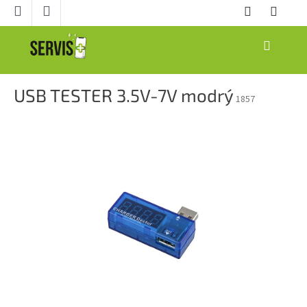
Prejsť
na
obsah
NÁKUPNÝ
KOŠÍK
USB TESTER 3.5V-7V modrý
1857