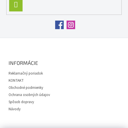
PRIHLÁSIŤ
SA
Z
á
p
ä
INFORMÁCIE
t
i
Reklamačný poriadok
e
KONTAKT
Obchodné podmienky
Ochrana osobných údajov
Spôsob dopravy
Návody