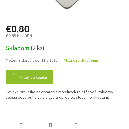
€0,80
€0,65 bez DPH
Jednotková
Skladom
(2 ks)
cena:
Môžeme doručiť do:
11.8.2026
Možnosti doručenia
Pridať do košíka
Kovové brnkátko na otváranie mobilných telefónov či tabletov.
Lepšia odolnosť a dlhšia výdrž oproti plastovým brnkátkam.