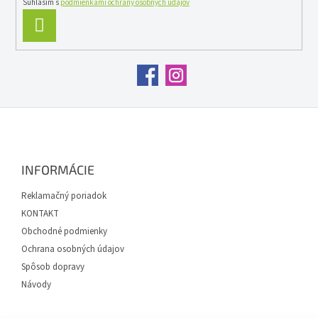
Súhlasím s
podmienkami ochrany osobných údajov
PRIHLÁSIŤ
SA
Z
á
p
ä
INFORMÁCIE
t
i
Reklamačný poriadok
e
KONTAKT
Obchodné podmienky
Ochrana osobných údajov
Spôsob dopravy
Návody