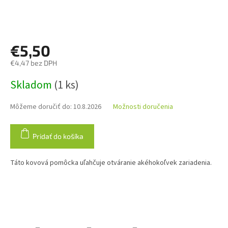
€5,50
€4,47 bez DPH
Jednotková
Skladom
(1 ks)
cena:
Môžeme doručiť do:
10.8.2026
Možnosti doručenia
Pridať do košíka
Táto kovová pomôcka uľahčuje otváranie akéhokoľvek zariadenia.