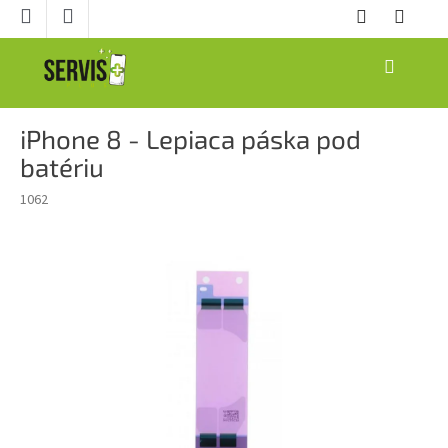
Prejsť
na
obsah
NÁKUPNÝ
KOŠÍK
iPhone 8 - Lepiaca páska pod
batériu
1062