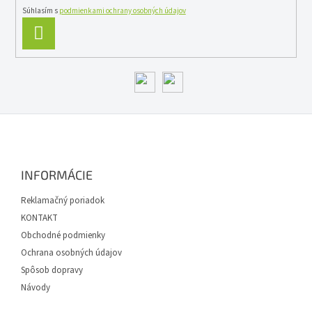
Súhlasím s
podmienkami ochrany osobných údajov
PRIHLÁSIŤ
SA
Z
á
p
ä
INFORMÁCIE
t
i
Reklamačný poriadok
e
KONTAKT
Obchodné podmienky
Ochrana osobných údajov
Spôsob dopravy
Návody