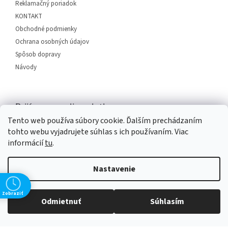
i
Reklamačný poriadok
e
KONTAKT
Obchodné podmienky
Ochrana osobných údajov
Spôsob dopravy
Návody
Prijímame online platby
Tento web používa súbory cookie. Ďalším prechádzaním
tohto webu vyjadrujete súhlas s ich používaním. Viac
informácií
tu
.
Nastavenie
Vytvoril Shoptet
Zobraziť
Odmietnuť
Súhlasím
Copyright 2026
SERVIS PLUS
. Všetky práva vyhradené.
Upraviť
nastavenie cookies
Grafický návrh vytvořil a na Shoptet implementoval
Tomáš Hlad
&