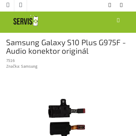
Prejsť
na
obsah
NÁKUPNÝ
KOŠÍK
Samsung Galaxy S10 Plus G975F -
Audio konektor originál
7516
Značka:
Samsung