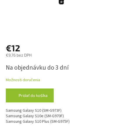
€12
€9,76 bez DPH
Jednotková
Na objednávku do 3 dní
cena:
Možnosti doručenia
Pridať do košíka
Samsung Galaxy S10 (SM-G973F)
Samsung Galaxy S10e (SM-G970F)
Samsung Galaxy S10 Plus (SM-G975F)