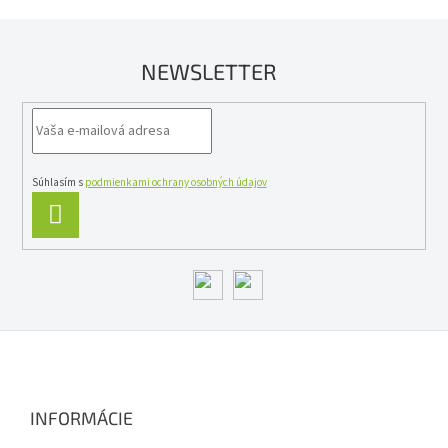
NEWSLETTER
Súhlasím s
podmienkami ochrany osobných údajov
PRIHLÁSIŤ
SA
Z
á
p
ä
INFORMÁCIE
t