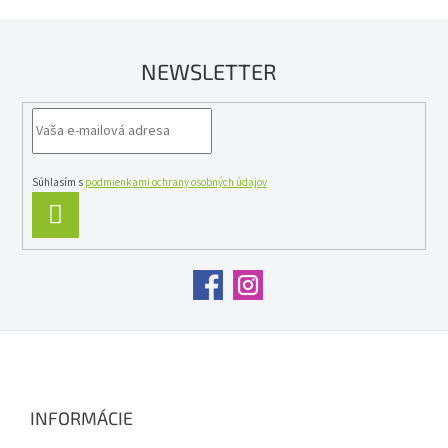
NEWSLETTER
Súhlasím s
podmienkami ochrany osobných údajov
PRIHLÁSIŤ
SA
Z
á
p
ä
INFORMÁCIE
t