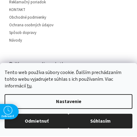
i
Reklamačný poriadok
e
KONTAKT
Obchodné podmienky
Ochrana osobných údajov
Spôsob dopravy
Návody
Prijímame online platby
Tento web používa súbory cookie. Ďalším prechádzaním
tohto webu vyjadrujete súhlas s ich používaním. Viac
informácií
tu
.
Nastavenie
Vytvoril Shoptet
Zobraziť
Odmietnuť
Súhlasím
Copyright 2026
SERVIS PLUS
. Všetky práva vyhradené.
Upraviť
nastavenie cookies
Grafický návrh vytvořil a na Shoptet implementoval
Tomáš Hlad
&