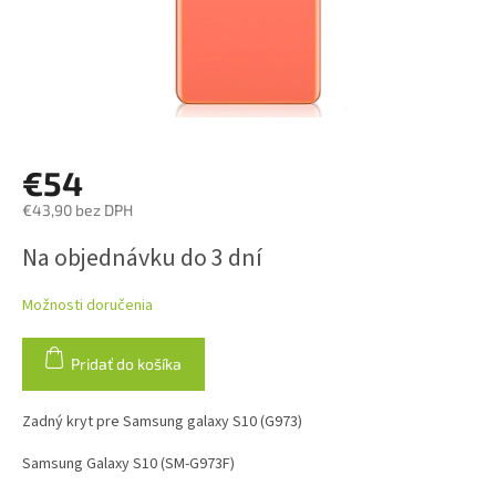
€54
€43,90 bez DPH
Jednotková
Na objednávku do 3 dní
cena:
Možnosti doručenia
Pridať do košíka
Zadný kryt pre Samsung galaxy S10 (G973)
Samsung Galaxy S10 (SM-G973F)