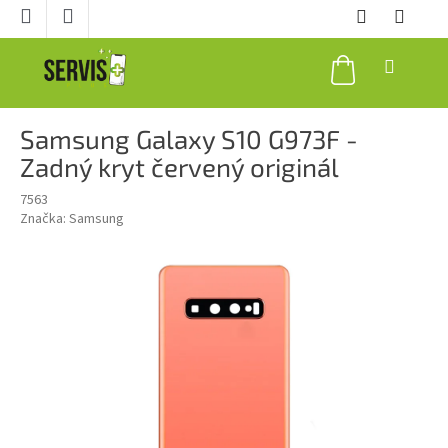
Prejsť
na
obsah
NÁKUPNÝ
KOŠÍK
Samsung Galaxy S10 G973F -
Zadný kryt červený originál
7563
Značka:
Samsung