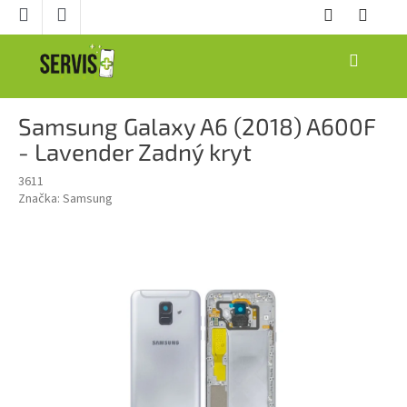
Prejsť
na
obsah
NÁKUPNÝ
KOŠÍK
Samsung Galaxy A6 (2018) A600F
- Lavender Zadný kryt
3611
Značka:
Samsung