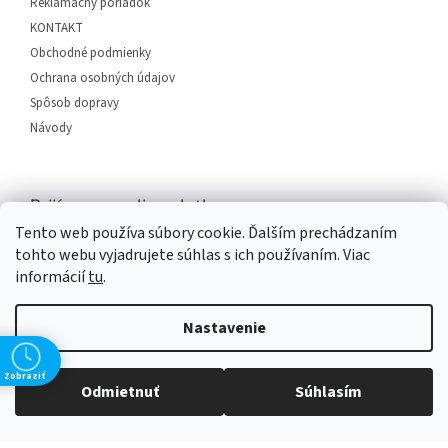
Reklamačný poriadok
e
KONTAKT
Obchodné podmienky
Ochrana osobných údajov
Spôsob dopravy
Návody
Prijímame online platby
Tento web používa súbory cookie. Ďalším prechádzaním
tohto webu vyjadrujete súhlas s ich používaním. Viac
informácií
tu
.
Nastavenie
Vytvoril Shoptet
Zobraziť
Odmietnuť
Súhlasím
Copyright 2026
SERVIS PLUS
. Všetky práva vyhradené.
Upraviť
nastavenie cookies
Grafický návrh vytvořil a na Shoptet implementoval
Tomáš Hlad
&