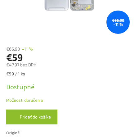
€66,90
–11 %
€66,90
–11 %
€59
€47,97 bez DPH
Jednotková
€59 / 1 ks
cena:
Dostupné
Možnosti doručenia
Pridať do košíka
Originál