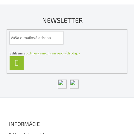
NEWSLETTER
Súhlasím s
podmienkami ochrany osobných údajov
PRIHLÁSIŤ
SA
Z
á
p
ä
INFORMÁCIE
t
i