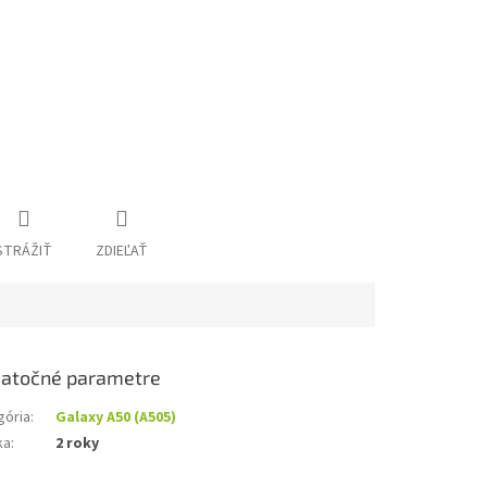
STRÁŽIŤ
ZDIEĽAŤ
atočné parametre
gória
:
Galaxy A50 (A505)
ka
:
2 roky