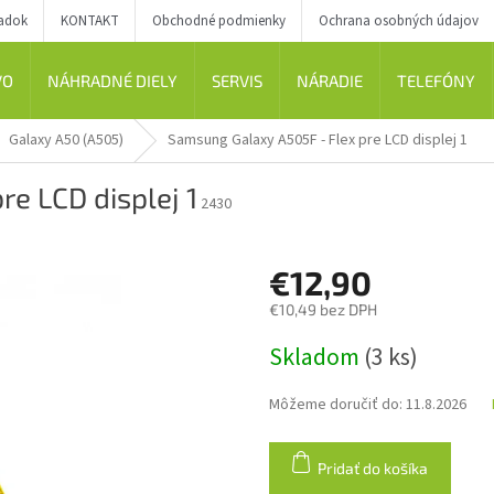
iadok
KONTAKT
Obchodné podmienky
Ochrana osobných údajov
VO
NÁHRADNÉ DIELY
SERVIS
NÁRADIE
TELEFÓNY
Galaxy A50 (A505)
Samsung Galaxy A505F - Flex pre LCD displej 1
e LCD displej 1
2430
€12,90
€10,49 bez DPH
Jednotková
Skladom
(3 ks)
cena:
Môžeme doručiť do:
11.8.2026
Pridať do košíka