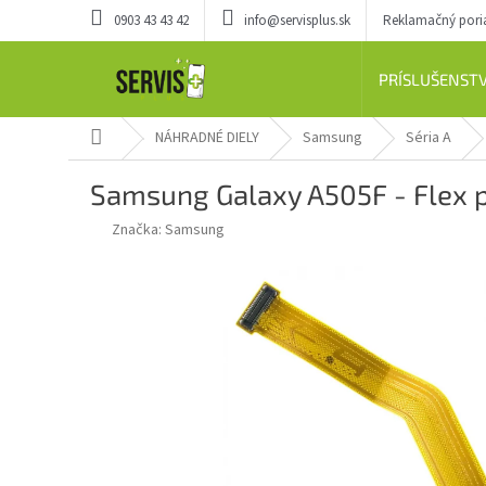
Prejsť
0903 43 43 42
info@servisplus.sk
Reklamačný por
na
obsah
PRÍSLUŠENST
Domov
NÁHRADNÉ DIELY
Samsung
Séria A
Samsung Galaxy A505F - Flex pr
Značka:
Samsung