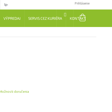
Prihlásenie
Spôsob dopravy
Návody
NÁKUPNÝ
VÝPREDAJ
SERVIS CEZ KURIÉRA
KONTAKT
KOŠÍK
Možnosti doručenia