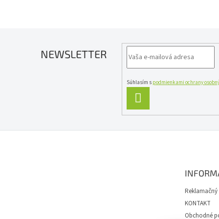
NEWSLETTER
Súhlasím s
podmienkami ochrany osobný
PRIHLÁSIŤ
SA
Z
á
p
ä
INFORM
t
i
Reklamačný 
e
KONTAKT
Obchodné p