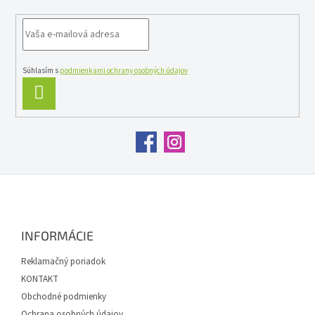
Súhlasím s
podmienkami ochrany osobných údajov
PRIHLÁSIŤ
SA
Z
á
p
ä
INFORMÁCIE
t
i
Reklamačný poriadok
e
KONTAKT
Obchodné podmienky
Ochrana osobných údajov