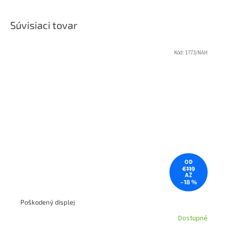
Súvisiaci tovar
Kód:
1773/NAH
OD
€119
AŽ
–18 %
Poškodený displej
Dostupné