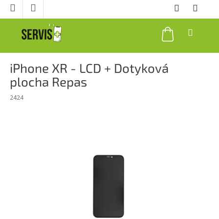
Prejsť
na
obsah
NÁKUPNÝ
KOŠÍK
iPhone XR - LCD + Dotyková
plocha Repas
2424