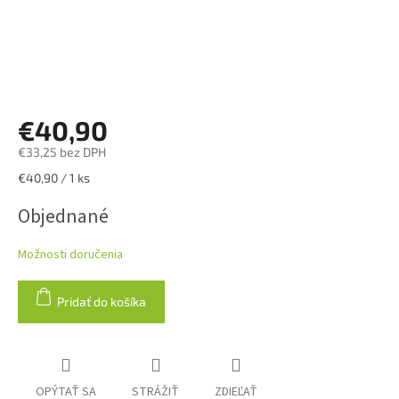
€40,90
€33,25 bez DPH
Jednotková
€40,90 / 1 ks
cena:
Objednané
Možnosti doručenia
Pridať do košíka
OPÝTAŤ SA
STRÁŽIŤ
ZDIEĽAŤ