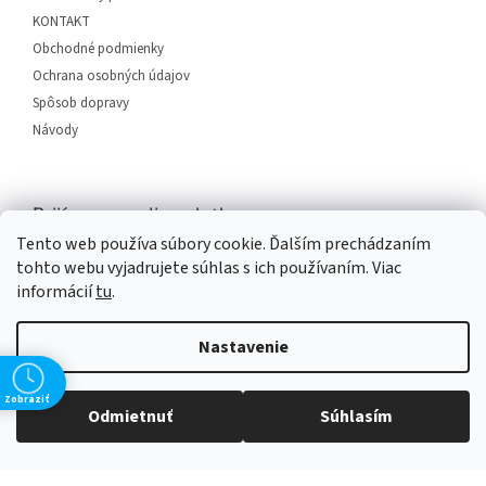
e
KONTAKT
Obchodné podmienky
Ochrana osobných údajov
Spôsob dopravy
Návody
Prijímame online platby
Tento web používa súbory cookie. Ďalším prechádzaním
tohto webu vyjadrujete súhlas s ich používaním. Viac
informácií
tu
.
Nastavenie
Vytvoril Shoptet
Zobraziť
Odmietnuť
Súhlasím
Copyright 2026
SERVIS PLUS
. Všetky práva vyhradené.
Upraviť
nastavenie cookies
Grafický návrh vytvořil a na Shoptet implementoval
Tomáš Hlad
&