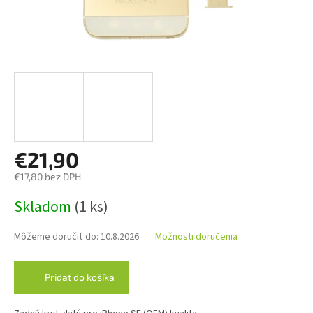
€21,90
€17,80 bez DPH
Jednotková
Skladom
(1 ks)
cena:
Môžeme doručiť do:
10.8.2026
Možnosti doručenia
Pridať do košíka