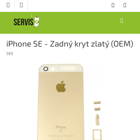
Prejsť
na
obsah
NÁKUPNÝ
KOŠÍK
iPhone SE - Zadný kryt zlatý (OEM)
589