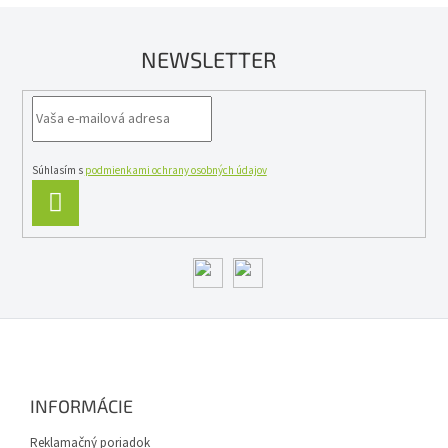
NEWSLETTER
Súhlasím s
podmienkami ochrany osobných údajov
PRIHLÁSIŤ
SA
Z
á
p
ä
INFORMÁCIE
t
i
Reklamačný poriadok