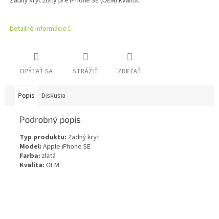
Zadný kryt zlatý pre iPhone SE (OEM) kvalita.
Detailné informácie
OPÝTAŤ SA
STRÁŽIŤ
ZDIEĽAŤ
Popis
Diskusia
Podrobný popis
Typ produktu:
Zadný kryt
Model:
Apple iPhone SE
Farba:
zlatá
Kvalita:
OEM