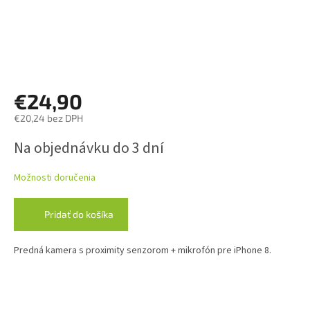
€24,90
€20,24 bez DPH
Jednotková
Na objednávku do 3 dní
cena:
Možnosti doručenia
Pridať do košíka
Predná kamera s proximity senzorom + mikrofón pre iPhone 8.