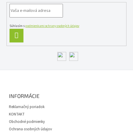
Súhlasím s
podmienkami ochrany osobných údajov
PRIHLÁSIŤ
SA
Z
á
p
ä
INFORMÁCIE
t
i
Reklamačný poriadok
e
KONTAKT
Obchodné podmienky
Ochrana osobných údajov