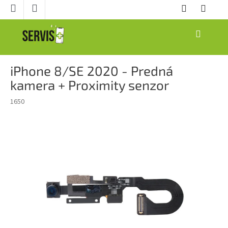
Prejsť
na
obsah
NÁKUPNÝ
KOŠÍK
iPhone 8/SE 2020 - Predná
kamera + Proximity senzor
1650