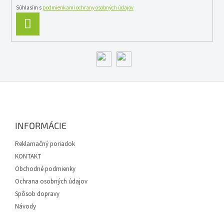
Súhlasím s
podmienkami ochrany osobných údajov
PRIHLÁSIŤ
SA
Z
á
p
ä
INFORMÁCIE
t
i
Reklamačný poriadok
e
KONTAKT
Obchodné podmienky
Ochrana osobných údajov
Spôsob dopravy
Návody