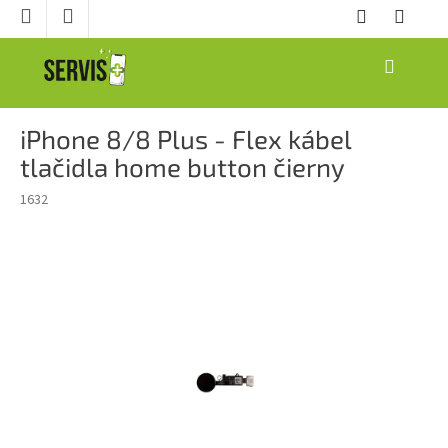
Prejsť
na
obsah
NÁKUPNÝ
KOŠÍK
iPhone 8/8 Plus - Flex kábel
tlačidla home button čierny
1632