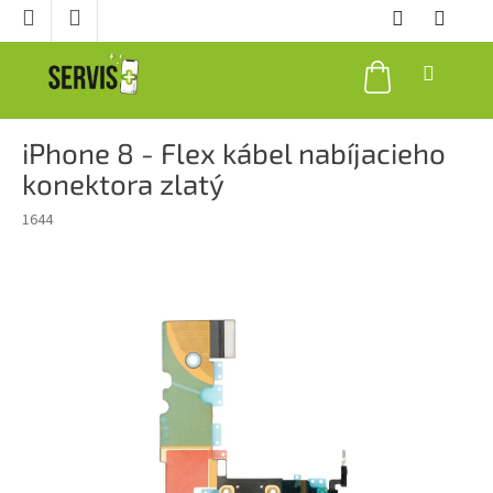
Prejsť
na
obsah
NÁKUPNÝ
KOŠÍK
iPhone 8 - Flex kábel nabíjacieho
konektora zlatý
1644