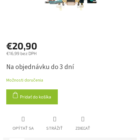
€20,90
€16,99 bez DPH
Jednotková
Na objednávku do 3 dní
cena:
Možnosti doručenia
Pridať do košíka
OPÝTAŤ SA
STRÁŽIŤ
ZDIEĽAŤ