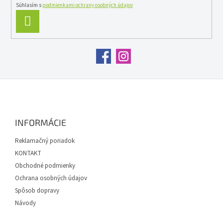
Súhlasím s
podmienkami ochrany osobných údajov
PRIHLÁSIŤ
SA
Z
á
p
ä
INFORMÁCIE
t
i
Reklamačný poriadok
e
KONTAKT
Obchodné podmienky
Ochrana osobných údajov
Spôsob dopravy
Návody