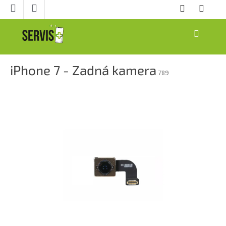
Prejsť
na
obsah
NÁKUPNÝ
KOŠÍK
iPhone 7 - Zadná kamera
789