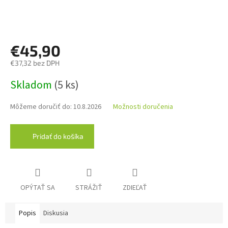
€45,90
€37,32 bez DPH
Jednotková
Skladom
(5 ks)
cena:
Môžeme doručiť do:
10.8.2026
Možnosti doručenia
Pridať do košíka
OPÝTAŤ SA
STRÁŽIŤ
ZDIEĽAŤ
Popis
Diskusia