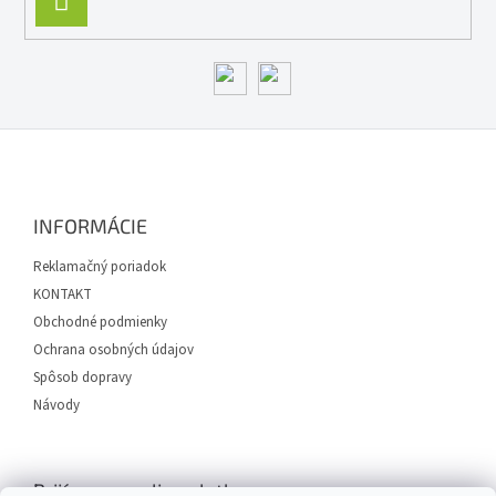
SA
Z
á
p
ä
INFORMÁCIE
t
i
Reklamačný poriadok
e
KONTAKT
Obchodné podmienky
Ochrana osobných údajov
Spôsob dopravy
Návody
Prijímame online platby