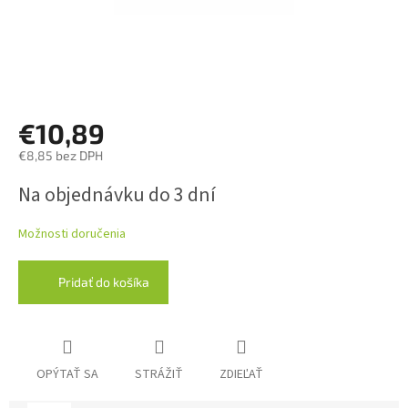
€10,89
€8,85 bez DPH
Jednotková
Na objednávku do 3 dní
cena:
Možnosti doručenia
Pridať do košíka
OPÝTAŤ SA
STRÁŽIŤ
ZDIEĽAŤ