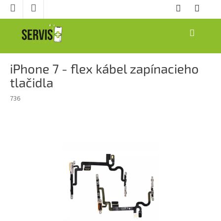
Prejsť
na
obsah
NÁKUPNÝ
KOŠÍK
iPhone 7 - flex kábel zapínacieho
tlačidla
736