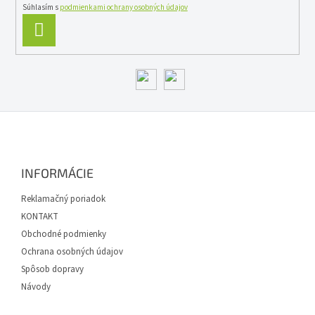
Súhlasím s
podmienkami ochrany osobných údajov
PRIHLÁSIŤ
SA
Z
á
p
ä
INFORMÁCIE
t
i
Reklamačný poriadok
e
KONTAKT
Obchodné podmienky
Ochrana osobných údajov
Spôsob dopravy
Návody