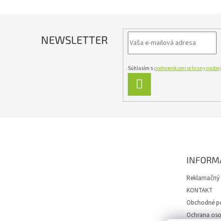
NEWSLETTER
Súhlasím s
podmienkami ochrany osobný
PRIHLÁSIŤ
SA
Z
á
p
ä
INFORM
t
i
Reklamačný 
e
KONTAKT
Obchodné p
Ochrana oso