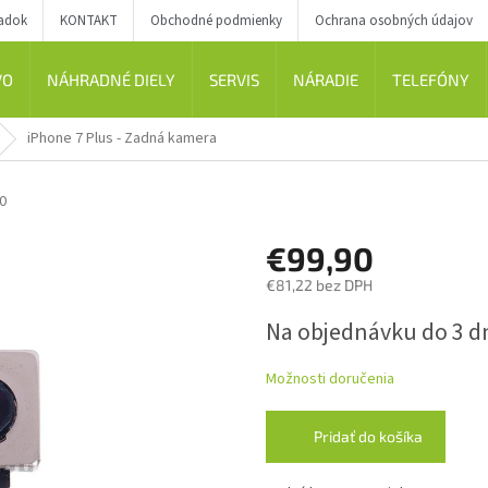
iadok
KONTAKT
Obchodné podmienky
Ochrana osobných údajov
VO
NÁHRADNÉ DIELY
SERVIS
NÁRADIE
TELEFÓNY
iPhone 7 Plus - Zadná kamera
0
€99,90
€81,22 bez DPH
Jednotková
Na objednávku do 3 d
cena:
Možnosti doručenia
Pridať do košíka