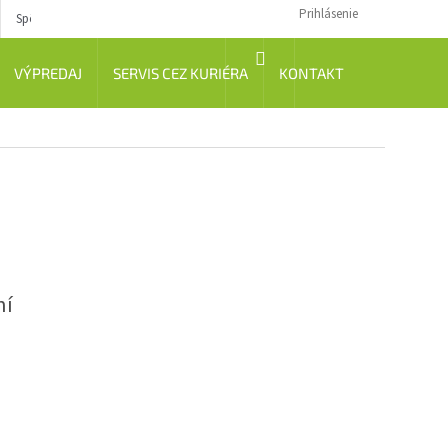
Prihlásenie
Spôsob dopravy
Návody
NÁKUPNÝ
VÝPREDAJ
SERVIS CEZ KURIÉRA
KONTAKT
KOŠÍK
ní