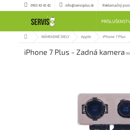
Prejsť
0903 43 43 42
info@servisplus.sk
Reklamačný por
na
obsah
PRÍSLUŠENST
Domov
NÁHRADNÉ DIELY
Apple
iPhone 7 Plus
iPhone 7 Plus - Zadná kamera
99