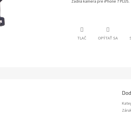
Zadná kamera pre iPhone 7 PLUS.
TLAČ
OPÝTAŤ SA
Dod
Kate
Záru