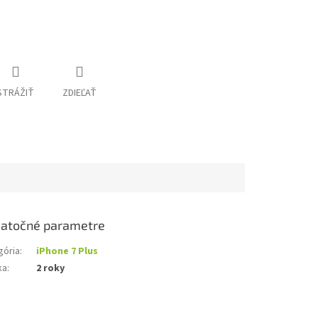
STRÁŽIŤ
ZDIEĽAŤ
atočné parametre
gória
:
iPhone 7 Plus
ka
:
2 roky