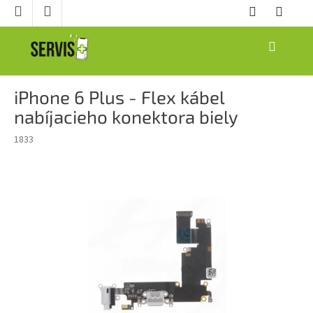
Prejsť
na
obsah
NÁKUPNÝ
KOŠÍK
iPhone 6 Plus - Flex kábel
nabíjacieho konektora biely
1833