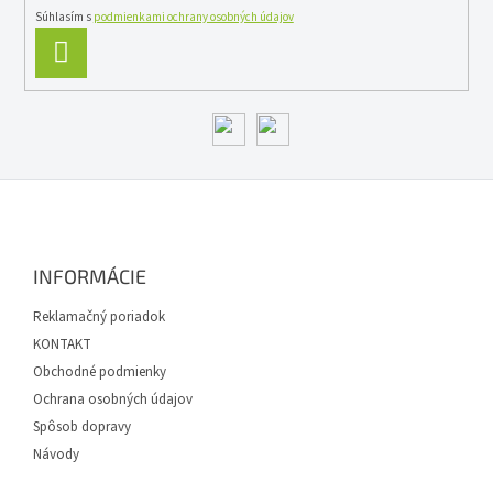
Súhlasím s
podmienkami ochrany osobných údajov
PRIHLÁSIŤ
SA
Z
á
p
ä
INFORMÁCIE
t
i
Reklamačný poriadok
e
KONTAKT
Obchodné podmienky
Ochrana osobných údajov
Spôsob dopravy
Návody