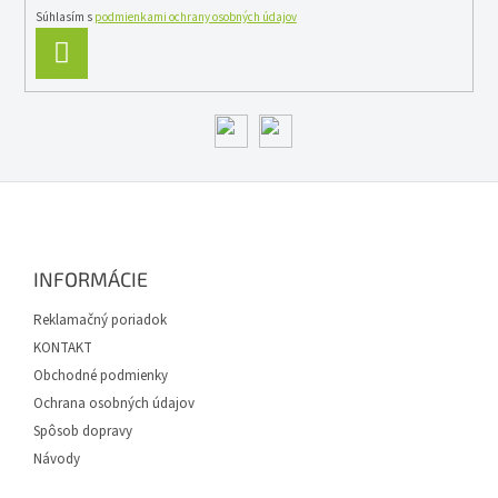
Súhlasím s
podmienkami ochrany osobných údajov
PRIHLÁSIŤ
SA
Z
á
p
ä
INFORMÁCIE
t
i
Reklamačný poriadok
e
KONTAKT
Obchodné podmienky
Ochrana osobných údajov
Spôsob dopravy
Návody