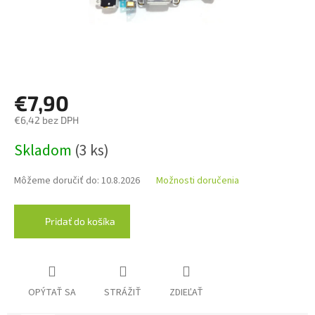
€7,90
€6,42 bez DPH
Jednotková
Skladom
(3 ks)
cena:
Môžeme doručiť do:
10.8.2026
Možnosti doručenia
Pridať do košíka
OPÝTAŤ SA
STRÁŽIŤ
ZDIEĽAŤ