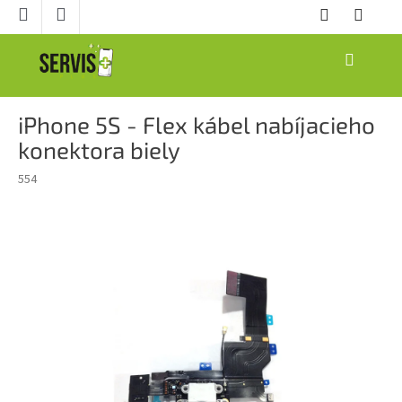
Prejsť
na
obsah
NÁKUPNÝ
KOŠÍK
iPhone 5S - Flex kábel nabíjacieho
konektora biely
554