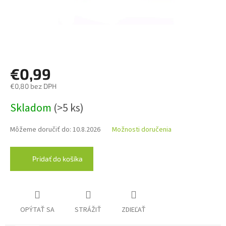
€0,99
€0,80 bez DPH
Jednotková
Skladom
(>5 ks)
cena:
Môžeme doručiť do:
10.8.2026
Možnosti doručenia
Pridať do košíka
OPÝTAŤ SA
STRÁŽIŤ
ZDIEĽAŤ