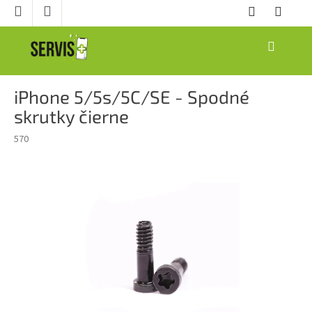
Prejsť
na
obsah
NÁKUPNÝ
KOŠÍK
iPhone 5/5s/5C/SE - Spodné
skrutky čierne
570