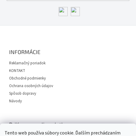
Z
á
p
ä
INFORMÁCIE
t
i
Reklamačný poriadok
e
KONTAKT
Obchodné podmienky
Ochrana osobných údajov
Spôsob dopravy
Návody
Prijímame online platby
Tento web používa súbory cookie. Ďalším prechádzaním