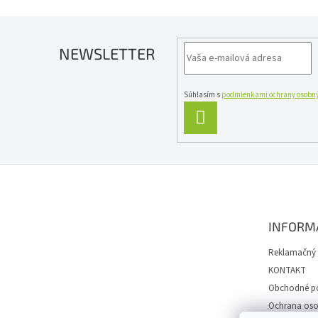
NEWSLETTER
Súhlasím s
podmienkami ochrany osobný
PRIHLÁSIŤ
SA
Z
á
p
ä
INFORM
t
i
Reklamačný 
e
KONTAKT
Obchodné p
Ochrana oso