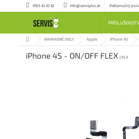
Prejsť
0903 43 43 42
info@servisplus.sk
Reklamačný por
na
obsah
PRÍSLUŠENST
Domov
NÁHRADNÉ DIELY
Apple
iPhone 4S
iPhone 4S - ON/OFF FLEX
1914