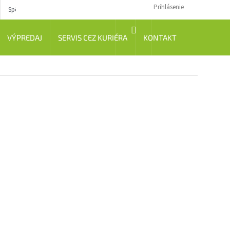
Prihlásenie
Spôsob dopravy
Návody
NÁKUPNÝ
VÝPREDAJ
SERVIS CEZ KURIÉRA
KONTAKT
KOŠÍK