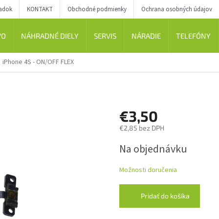
iadok
KONTAKT
Obchodné podmienky
Ochrana osobných údajov
VO
NÁHRADNÉ DIELY
SERVIS
NÁRADIE
TELEFÓNY
iPhone 4S - ON/OFF FLEX
€3,50
€2,85 bez DPH
Jednotková
Na objednávku
cena:
Možnosti doručenia
Pridať do košíka