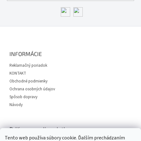
Z
á
p
ä
INFORMÁCIE
t
i
Reklamačný poriadok
e
KONTAKT
Obchodné podmienky
Ochrana osobných údajov
Spôsob dopravy
Návody
Prijímame online platby
Tento web používa súbory cookie. Ďalším prechádzaním