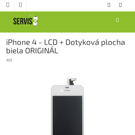
Prejsť
na
obsah
NÁKUPNÝ
KOŠÍK
iPhone 4 - LCD + Dotyková plocha
biela ORIGINÁL
401