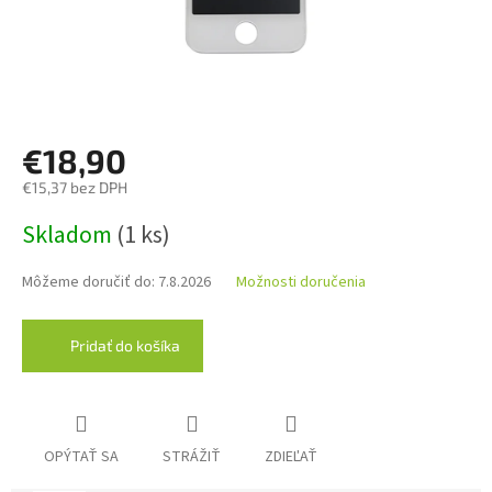
€18,90
€15,37 bez DPH
Jednotková
Skladom
(1 ks)
cena:
Môžeme doručiť do:
7.8.2026
Možnosti doručenia
Pridať do košíka
OPÝTAŤ SA
STRÁŽIŤ
ZDIEĽAŤ