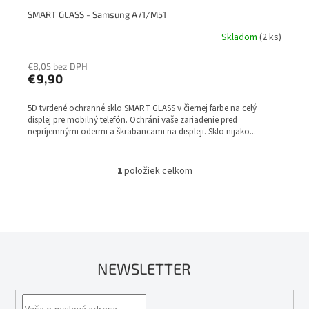
SMART GLASS - Samsung A71/M51
Skladom
(2 ks)
€8,05 bez DPH
€9,90
5D tvrdené ochranné sklo SMART GLASS v čiernej farbe na celý
displej pre mobilný telefón. Ochráni vaše zariadenie pred
nepríjemnými odermi a škrabancami na displeji. Sklo nijako...
1
položiek celkom
O
v
l
á
d
a
c
NEWSLETTER
i
e
p
r