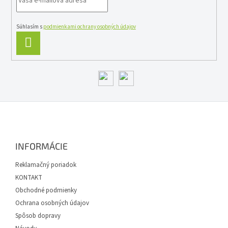
v
k
y
Súhlasím s
podmienkami ochrany osobných údajov
v
PRIHLÁSIŤ
ý
SA
p
i
s
u
Z
á
p
ä
INFORMÁCIE
t
i
Reklamačný poriadok
e
KONTAKT
Obchodné podmienky
Ochrana osobných údajov
Spôsob dopravy