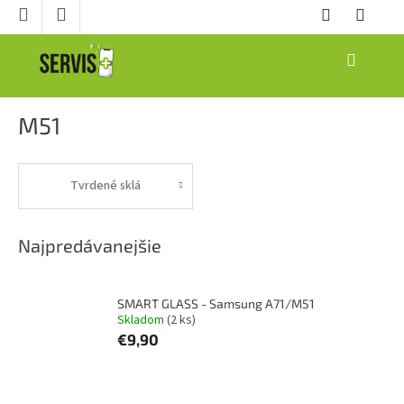
Prejsť
na
obsah
NÁKUPNÝ
KOŠÍK
M51
Tvrdené sklá
Najpredávanejšie
SMART GLASS - Samsung A71/M51
Skladom
(2 ks)
€9,90