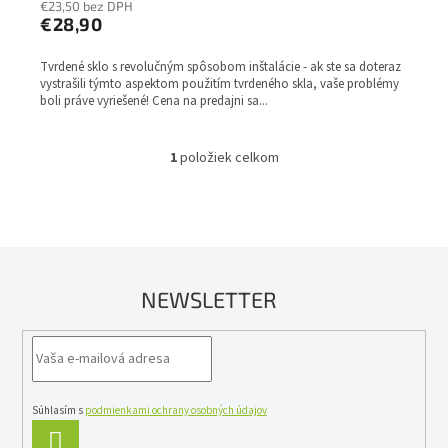
€23,50 bez DPH
€28,90
Tvrdené sklo s revolučným spôsobom inštalácie - ak ste sa doteraz
vystrašili týmto aspektom použitím tvrdeného skla, vaše problémy
boli práve vyriešené! Cena na predajni sa...
1
položiek celkom
O
v
l
á
d
a
c
NEWSLETTER
i
e
p
r
v
k
y
Súhlasím s
podmienkami ochrany osobných údajov
v
PRIHLÁSIŤ