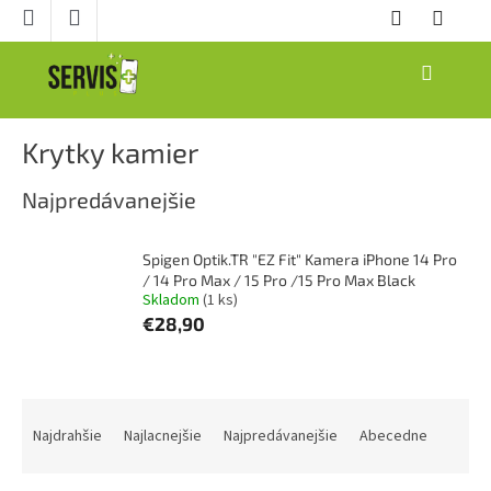
Prejsť
na
obsah
NÁKUPNÝ
KOŠÍK
Krytky kamier
Najpredávanejšie
Spigen Optik.TR "EZ Fit" Kamera iPhone 14 Pro
/ 14 Pro Max / 15 Pro /15 Pro Max Black
Skladom
(1 ks)
€28,90
R
a
Najdrahšie
Najlacnejšie
Najpredávanejšie
Abecedne
d
e