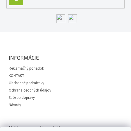
ý
SA
p
i
s
u
Z
á
p
ä
INFORMÁCIE
t
i
Reklamačný poriadok
e
KONTAKT
Obchodné podmienky
Ochrana osobných údajov
Spôsob dopravy
Návody
Prijímame online platby