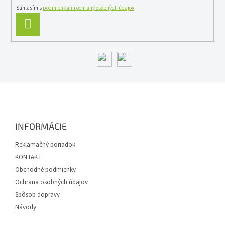
Súhlasím s
podmienkami ochrany osobných údajov
PRIHLÁSIŤ
SA
Z
á
p
ä
INFORMÁCIE
t
i
Reklamačný poriadok
e
KONTAKT
Obchodné podmienky
Ochrana osobných údajov
Spôsob dopravy
Návody