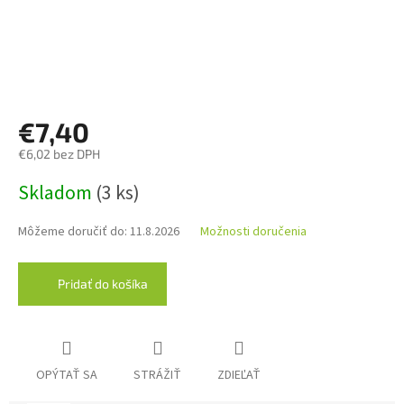
€7,40
€6,02 bez DPH
Jednotková
Skladom
(3 ks)
cena:
Môžeme doručiť do:
11.8.2026
Možnosti doručenia
Pridať do košíka
OPÝTAŤ SA
STRÁŽIŤ
ZDIEĽAŤ