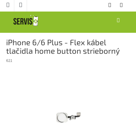
Prejsť
na
obsah
NÁKUPNÝ
KOŠÍK
iPhone 6/6 Plus - Flex kábel
tlačidla home button strieborný
621