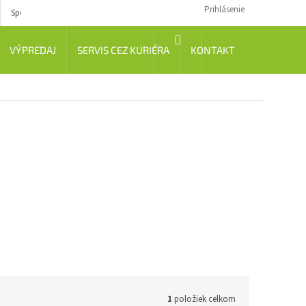
Prihlásenie
Spôsob dopravy
Návody
NÁKUPNÝ
VÝPREDAJ
SERVIS CEZ KURIÉRA
KONTAKT
KOŠÍK
1
položiek celkom