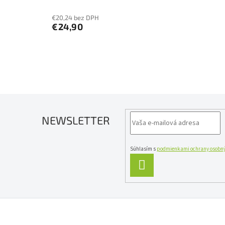
€20,24 bez DPH
€24,90
NEWSLETTER
Súhlasím s
podmienkami ochrany osobný
PRIHLÁSIŤ
SA
Z
á