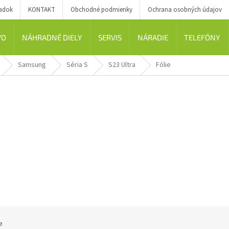
iadok
KONTAKT
Obchodné podmienky
Ochrana osobných údajov
VO
NÁHRADNÉ DIELY
SERVIS
NÁRADIE
TELEFÓNY
Samsung
Séria S
S23 Ultra
Fólie
e