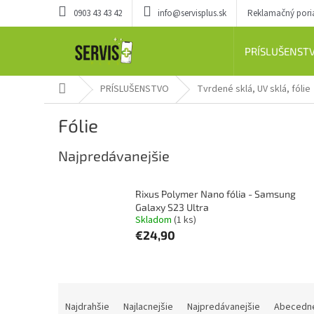
Prejsť
0903 43 43 42
info@servisplus.sk
Reklamačný por
na
obsah
PRÍSLUŠENST
Domov
PRÍSLUŠENSTVO
Tvrdené sklá, UV sklá, fólie
Fólie
Najpredávanejšie
Rixus Polymer Nano fólia - Samsung
Galaxy S23 Ultra
Skladom
(1 ks)
€24,90
R
a
Najdrahšie
Najlacnejšie
Najpredávanejšie
Abecedn