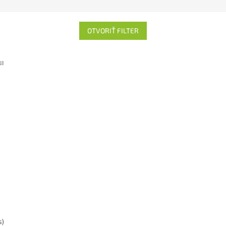
OTVORIŤ FILTER
18
s)