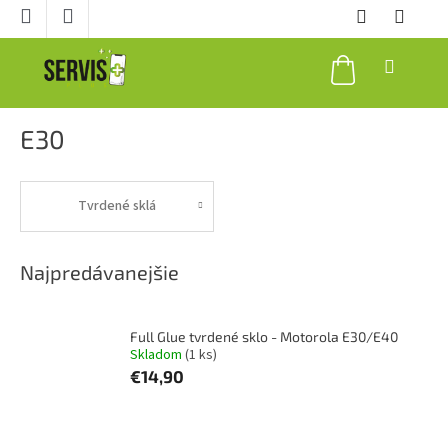
Prejsť
na
obsah
NÁKUPNÝ
KOŠÍK
E30
Tvrdené sklá
Najpredávanejšie
Full Glue tvrdené sklo - Motorola E30/E40
Skladom
(1 ks)
€14,90