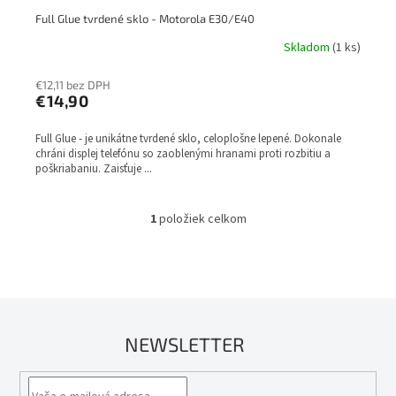
Full Glue tvrdené sklo - Motorola E30/E40
Skladom
(1 ks)
€12,11 bez DPH
€14,90
Full Glue - je unikátne tvrdené sklo, celoplošne lepené. Dokonale
chráni displej telefónu so zaoblenými hranami proti rozbitiu a
poškriabaniu. Zaisťuje ...
1
položiek celkom
O
v
l
á
d
a
c
NEWSLETTER
i
e
p
r