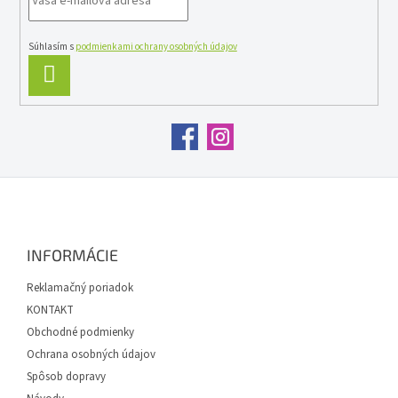
v
k
y
Súhlasím s
podmienkami ochrany osobných údajov
v
PRIHLÁSIŤ
ý
SA
p
i
s
u
Z
á
p
ä
INFORMÁCIE
t
i
Reklamačný poriadok
e
KONTAKT
Obchodné podmienky
Ochrana osobných údajov
Spôsob dopravy