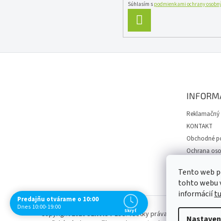
Súhlasím s
podmienkami ochrany osobný
PRIHLÁSIŤ
SA
Z
á
p
ä
INFORM
t
i
Reklamačný 
e
KONTAKT
Obchodné p
Ochrana oso
Spôsob dopr
Tento web p
Návody
tohto webu v
informácií
t
Predajňu otvárame o 10:00
Dnes 10:00-19:00
Skryť
Copyright 2026
SERVIS PLUS
. Všetky práva vyhradené.
Uprav
Nastaven