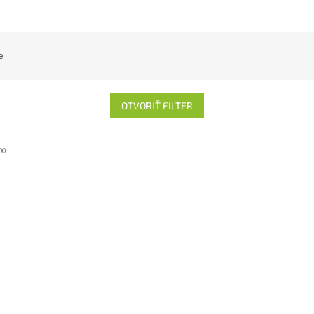
e
OTVORIŤ FILTER
00