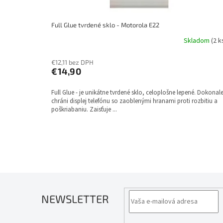
o
v
Full Glue tvrdené sklo - Motorola E22
Skladom
(2 k
€12,11 bez DPH
€14,90
Full Glue - je unikátne tvrdené sklo, celoplošne lepené. Dokonal
chráni displej telefónu so zaoblenými hranami proti rozbitiu a
poškriabaniu. Zaisťuje ...
NEWSLETTER