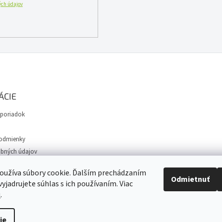
ch údajov
r
v
k
y
v
ý
p
i
s
u
ÁCIE
poriadok
odmienky
bných údajov
avy
oužíva súbory cookie. Ďalším prechádzaním
Odmietnuť
yjadrujete súhlas s ich používaním. Viac
u
.
iť nastavenie cookies
ie