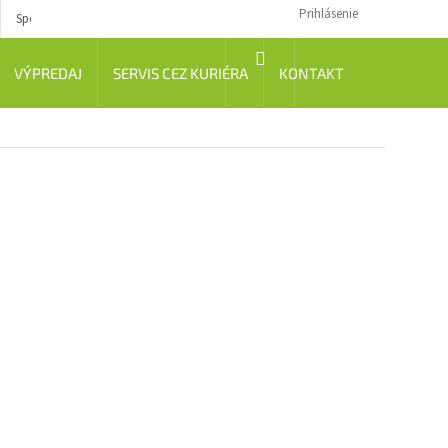
Prihlásenie
Spôsob dopravy
Návody
NÁKUPNÝ
VÝPREDAJ
SERVIS CEZ KURIÉRA
KONTAKT
KOŠÍK