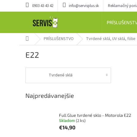
Prejsť
0903 43 43 42
info@servisplus.sk
Reklamačný por
na
obsah
PRÍSLUŠENST
Domov
PRÍSLUŠENSTVO
Tvrdené sklá, UV sklá, fólie
E22
Tvrdené sklá
Najpredávanejšie
Full Glue tvrdené sklo - Motorola E22
Skladom
(2 ks)
€14,90