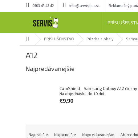
Prejsť
0903 43 43 42
info@servisplus.sk
Reklamačný por
na
obsah
PRÍSLUŠENST
Domov
PRÍSLUŠENSTVO
Púzdra a obaly
Sams
A12
Najpredávanejšie
CamShield - Samsung Galaxy A12 čierny
Na objednávku do 10 dní
€9,90
R
a
Najdrahšie
Najlacnejšie
Najpredávanejšie
Abecedn