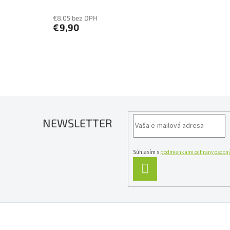
€8,05 bez DPH
€9,90
NEWSLETTER
Súhlasím s
podmienkami ochrany osobný
PRIHLÁSIŤ
SA
Z
á