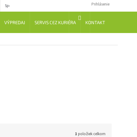
Prihlásenie
Spôsob dopravy
Návody
NÁKUPNÝ
VÝPREDAJ
SERVIS CEZ KURIÉRA
KONTAKT
KOŠÍK
1
položiek celkom