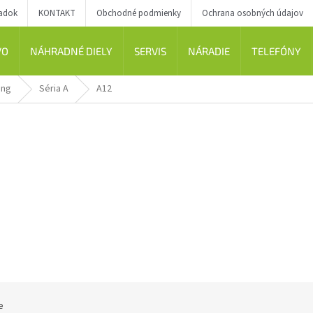
iadok
KONTAKT
Obchodné podmienky
Ochrana osobných údajov
VO
NÁHRADNÉ DIELY
SERVIS
NÁRADIE
TELEFÓNY
ung
Séria A
A12
e