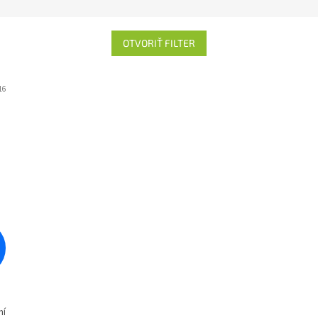
OTVORIŤ FILTER
16
ní